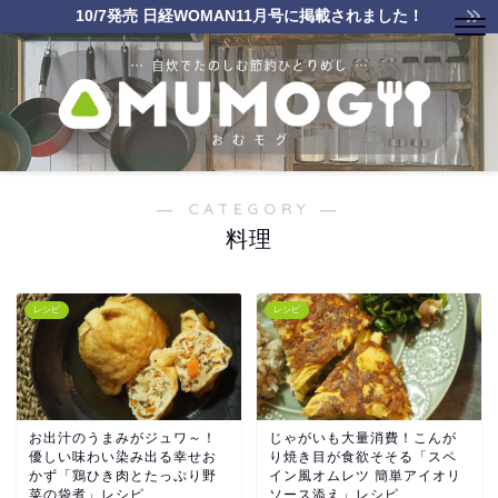
10/7発売 日経WOMAN11月号に掲載されました！
― CATEGORY ―
料理
レシピ
レシピ
お出汁のうまみがジュワ～！
じゃがいも大量消費！こんが
優しい味わい染み出る幸せお
り焼き目が食欲そそる「スペ
かず「鶏ひき肉とたっぷり野
イン風オムレツ 簡単アイオリ
菜の袋煮」レシピ
ソース添え」レシピ