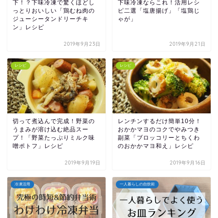
下！？下味冷凍で驚くほどし
下味冷凍ならこれ！活用レシ
っとりおいしい「鶏むね肉の
ピ二選「塩唐揚げ」「塩鶏じ
ジューシータンドリーチキ
ゃが」
ン」レシピ
2019年9月23日
2019年9月21日
レシピ
レシピ
切って煮込んで完成！野菜の
レンチンするだけ簡単10分！
うまみが溶け込む絶品スー
おかかマヨのコクでやみつき
プ！「野菜たっぷりミルク味
副菜「ブロッコリーとちくわ
噌ポトフ」レシピ
のおかかマヨ和え」レシピ
2019年9月19日
2019年9月16日
冷凍活用
一人暮らしの自炊術