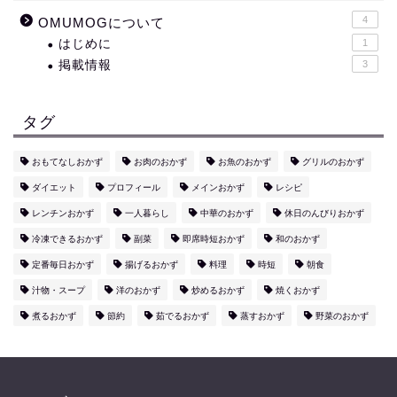
4
OMUMOGについて
はじめに
1
掲載情報
3
タグ
おもてなしおかず
お肉のおかず
お魚のおかず
グリルのおかず
ダイエット
プロフィール
メインおかず
レシピ
レンチンおかず
一人暮らし
中華のおかず
休日のんびりおかず
冷凍できるおかず
副菜
即席時短おかず
和のおかず
定番毎日おかず
揚げるおかず
料理
時短
朝食
汁物・スープ
洋のおかず
炒めるおかず
焼くおかず
煮るおかず
節約
茹でるおかず
蒸すおかず
野菜のおかず