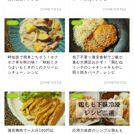
2019年11月3日
2019年10月30日
レシピ
レシピ
時短技で簡単ごちそう！ホク
包丁不要☆激安食材でご飯が
ホク幸せ秋の味！「秋鮭とさ
進む大満足おかず！「鶏むね
つまいもときのこのクリーム
ミンチのシャキシャキもやし
シチュー」レシピ
照り焼きバーグ」レシピ
2019年10月3日
2019年9月25日
レシピ
レシピ
激安胸肉で一人分100円以
応用力抜群のシンプル鶏もも