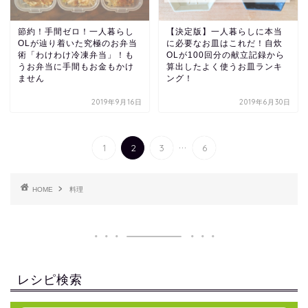
節約！手間ゼロ！一人暮らし
【決定版】一人暮らしに本当
OLが辿り着いた究極のお弁当
に必要なお皿はこれだ！自炊
術「わけわけ冷凍弁当」！も
OLが100回分の献立記録から
うお弁当に手間もお金もかけ
算出したよく使うお皿ランキ
ません
ング！
2019年9月16日
2019年6月30日
...
1
2
3
6
HOME
料理
レシピ検索