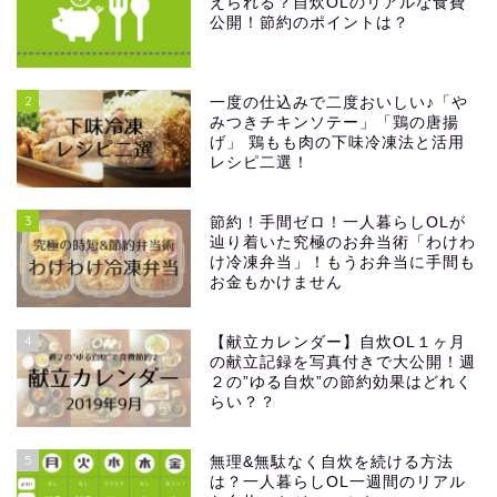
えられる？自炊OLのリアルな食費
公開！節約のポイントは？
2
一度の仕込みで二度おいしい♪「や
みつきチキンソテー」「鶏の唐揚
げ」 鶏もも肉の下味冷凍法と活用
レシピ二選！
3
節約！手間ゼロ！一人暮らしOLが
辿り着いた究極のお弁当術「わけわ
け冷凍弁当」！もうお弁当に手間も
お金もかけません
4
【献立カレンダー】自炊OL１ヶ月
の献立記録を写真付きで大公開！週
２の”ゆる自炊”の節約効果はどれく
らい？？
5
無理&無駄なく自炊を続ける方法
は？一人暮らしOL一週間のリアル