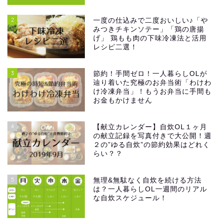
2
一度の仕込みで二度おいしい♪「や
みつきチキンソテー」「鶏の唐揚
げ」 鶏もも肉の下味冷凍法と活用
レシピ二選！
3
節約！手間ゼロ！一人暮らしOLが
辿り着いた究極のお弁当術「わけわ
け冷凍弁当」！もうお弁当に手間も
お金もかけません
4
【献立カレンダー】自炊OL１ヶ月
の献立記録を写真付きで大公開！週
２の”ゆる自炊”の節約効果はどれく
らい？？
5
無理&無駄なく自炊を続ける方法
は？一人暮らしOL一週間のリアル
な自炊スケジュール！