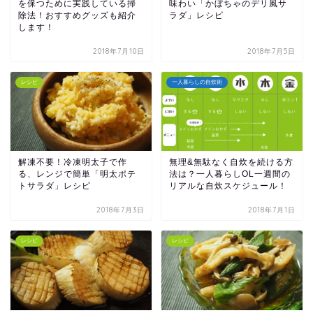
を保つために実践している掃
味わい「かぼちゃのデリ風サ
除法！おすすめグッズも紹介
ラダ」レシピ
します！
2018年7月10日
2018年7月5日
レシピ
一人暮らしの自炊術
解凍不要！冷凍明太子で作
無理&無駄なく自炊を続ける方
る、レンジで簡単「明太ポテ
法は？一人暮らしOL一週間の
トサラダ」レシピ
リアルな自炊スケジュール！
2018年7月3日
2018年7月1日
レシピ
レシピ