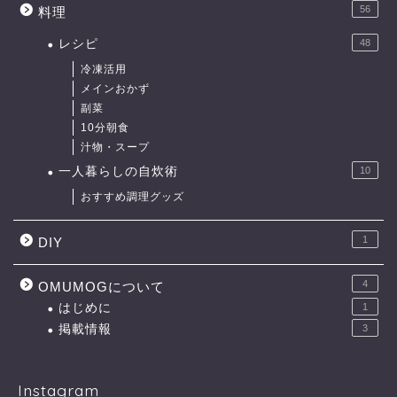
56
料理
レシピ
48
冷凍活用
メインおかず
副菜
10分朝食
汁物・スープ
一人暮らしの自炊術
10
おすすめ調理グッズ
1
DIY
4
OMUMOGについて
はじめに
1
掲載情報
3
Instagram