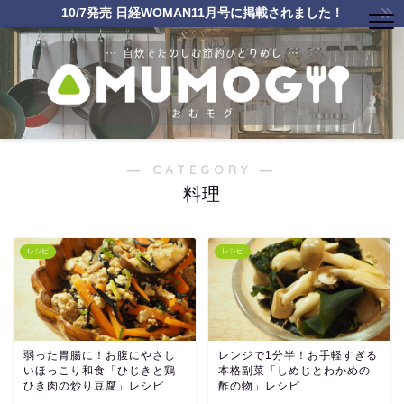
10/7発売 日経WOMAN11月号に掲載されました！
― CATEGORY ―
料理
レシピ
レシピ
弱った胃腸に！お腹にやさし
レンジで1分半！お手軽すぎる
いほっこり和食「ひじきと鶏
本格副菜「しめじとわかめの
ひき肉の炒り豆腐」レシピ
酢の物」レシピ