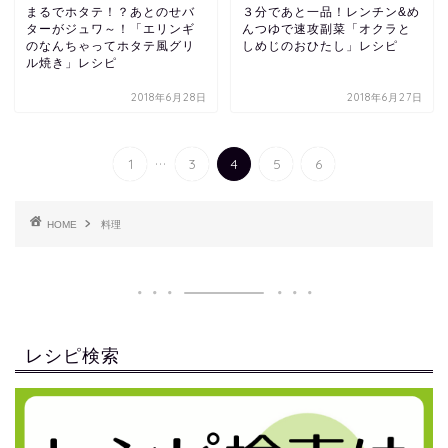
まるでホタテ！？あとのせバ
３分であと一品！レンチン&め
ターがジュワ～！「エリンギ
んつゆで速攻副菜「オクラと
のなんちゃってホタテ風グリ
しめじのおひたし」レシピ
ル焼き」レシピ
2018年6月28日
2018年6月27日
...
1
3
4
5
6
HOME
料理
レシピ検索