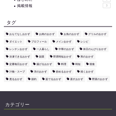
掲載情報
3
タグ
おもてなしおかず
お肉のおかず
お魚のおかず
グリルのおかず
ダイエット
プロフィール
メインおかず
レシピ
レンチンおかず
一人暮らし
中華のおかず
休日のんびりおかず
冷凍できるおかず
副菜
即席時短おかず
和のおかず
定番毎日おかず
揚げるおかず
料理
時短
朝食
汁物・スープ
洋のおかず
炒めるおかず
焼くおかず
煮るおかず
節約
茹でるおかず
蒸すおかず
野菜のおかず
カテゴリー