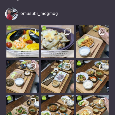
omusubi_mogmog