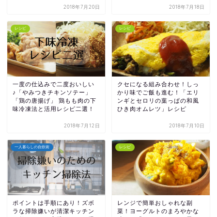
2018年7月20日
2018年7月18日
レシピ
レシピ
一度の仕込みで二度おいしい
クセになる組み合わせ！しっ
♪「やみつきチキンソテー」
かり味でご飯も進む！「エリ
「鶏の唐揚げ」 鶏もも肉の下
ンギとセロリの葉っぱの和風
味冷凍法と活用レシピ二選！
ひき肉オムレツ」レシピ
2018年7月12日
2018年7月10日
一人暮らしの自炊術
レシピ
ポイントは手順にあり！ズボ
レンジで簡単おしゃれな副
ラな掃除嫌いが清潔キッチン
菜！ヨーグルトのまろやかな