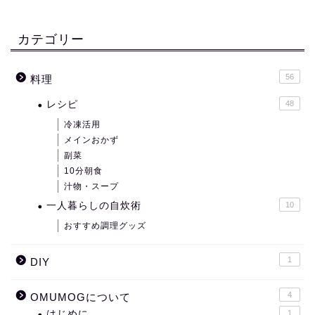
カテゴリー
56
料理
レシピ
48
冷凍活用
メインおかず
副菜
10分朝食
汁物・スープ
一人暮らしの自炊術
10
おすすめ調理グッズ
1
DIY
4
OMUMOGについて
はじめに
1