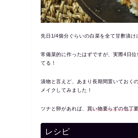
先日1/4個分ぐらいの白菜を全て甘酢漬
常備菜的に作ったはずですが、実際4日位
てる
！
漬物と言えど、あまり長期間置いておく
メイクしてみました！
ツナと卵があれば、
買い物要らずの包丁
レシピ