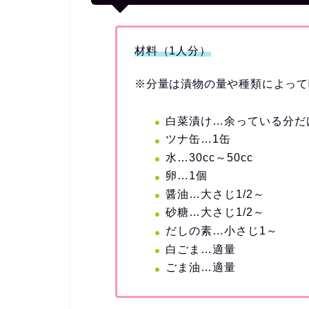
材料（1人分）
※分量は漬物の量や種類によって
白菜漬け…余っている分だ
ツナ缶…1缶
水…30cc～50cc
卵…1個
醤油…大さじ1/2～
砂糖…大さじ1/2～
だしの素…小さじ1～
白ごま…適量
ごま油…適量