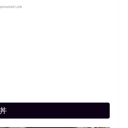
ponsored Link
丼