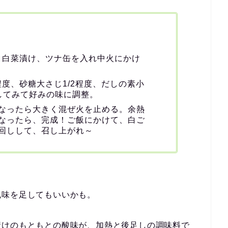
程度、白菜漬け、ツナ缶を入れ中火にかけ
程度、砂糖大さじ1/2程度、だしの素小
してみて好みの味に調整。
なったら大きく混ぜ火を止める。余熱
なったら、完成！ご飯にかけて、白ご
回しして、召し上がれ～
風味を足してもいいかも。
漬けのもともとの酸味が、加熱と後足しの調味料で