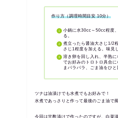
作り方（調理時間目安 10分）
小鍋に水30cc～50cc
る。
煮立ったら醤油大さじ1/2
さじ1程度を加える。味見
溶き卵を回し入れ、半熟に
でお好みのトロトロ具合に
まパラパラ、ごま油をひと
ツナは油漬けでも水煮でもお好みで！
水煮であっさりと作って最後のごま油で
今回は甘酢漬けで作ったのですが、白菜