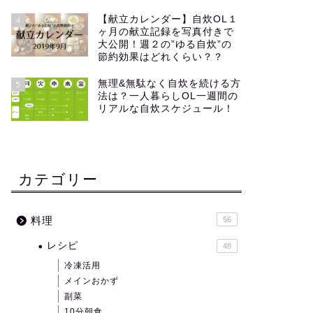
【献立カレンダー】自炊OL１
4
ヶ月の献立記録を写真付きで
大公開！週２の”ゆる自炊”の
節約効果はどれくらい？？
無理&無駄なく自炊を続ける方
5
法は？一人暮らしOL一週間の
リアルな自炊スケジュール！
カテゴリー
料理
56
レシピ
48
冷凍活用
メインおかず
副菜
10分朝食