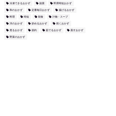
冷凍できるおかず
副菜
即席時短おかず
和のおかず
定番毎日おかず
揚げるおかず
料理
時短
朝食
汁物・スープ
洋のおかず
炒めるおかず
焼くおかず
煮るおかず
節約
茹でるおかず
蒸すおかず
野菜のおかず