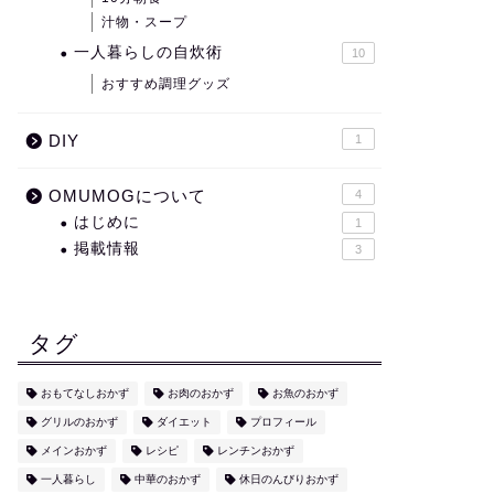
汁物・スープ
一人暮らしの自炊術
10
おすすめ調理グッズ
DIY
1
OMUMOGについて
4
はじめに
1
掲載情報
3
タグ
おもてなしおかず
お肉のおかず
お魚のおかず
グリルのおかず
ダイエット
プロフィール
メインおかず
レシピ
レンチンおかず
一人暮らし
中華のおかず
休日のんびりおかず