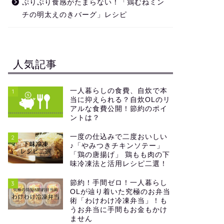
ぷりぷり食感がたまらない！「鶏むねミン
チの明太えのきバーグ」レシピ
人気記事
一人暮らしの食費、自炊で本
1
当に抑えられる？自炊OLのリ
アルな食費公開！節約のポイ
ントは？
一度の仕込みで二度おいしい
2
♪「やみつきチキンソテー」
「鶏の唐揚げ」 鶏もも肉の下
味冷凍法と活用レシピ二選！
節約！手間ゼロ！一人暮らし
3
OLが辿り着いた究極のお弁当
術「わけわけ冷凍弁当」！も
うお弁当に手間もお金もかけ
ません